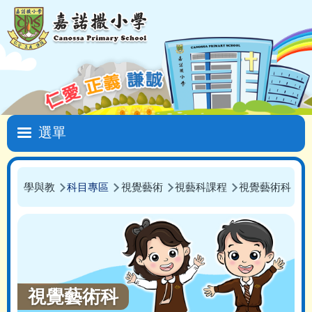
移至主內容
Main
navigation
學與教
科目專區
視覺藝術
視藝科課程
視覺藝術科
導
航
連
結
視覺藝術科