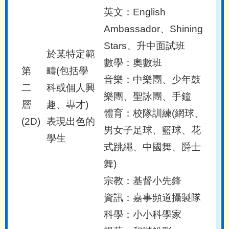
英文：English
Ambassador、Shining
Stars、升中面試班
於某特定範
數學：奧數班
第
疇(包括學
音樂：中樂團、少年鼓
二
科或個人興
樂團、聖詠團、手鐘
層
趣、專才)
體育：校隊訓練(網球、
(2D)
表現出色的
男女子足球、籃球、花
學生
式跳繩、中國舞、爵士
舞)
宗教：基督小先鋒
資訊：嘉事頻道攝製隊
科學：小小科學家