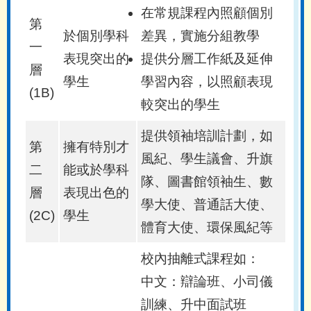
在常規課程內照顧個別
第
於個別學科
差異，實施分組教學
一
表現突出的
提供分層工作紙及延伸
層
學生
學習內容，以照顧表現
(1B)
較突出的學生
提供領袖培訓計劃，如
第
擁有特別才
風紀、學生議會、升旗
二
能或於學科
隊、圖書館領袖生、數
層
表現出色的
學大使、普通話大使、
(2C)
學生
體育大使、環保風紀等
校內抽離式課程如：
中文：辯論班、小司儀
訓練、升中面試班