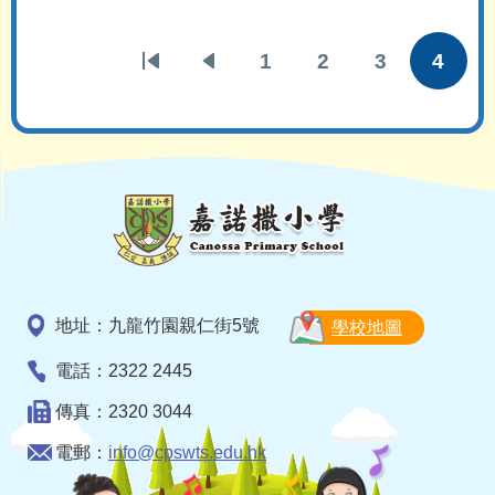
Pa
1
2
3
4
First
Previous
頁
頁
頁
目
page
page
面
面
面
前
頁
面
地址：九龍竹園親仁街5號
學校地圖
電話：2322 2445
傳真：2320 3044
電郵：
info@cpswts.edu.hk