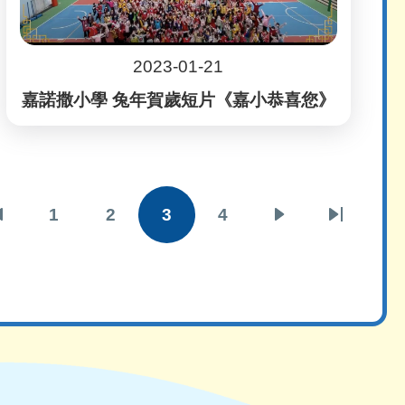
2023-01-21
嘉諾撒小學 兔年賀歲短片《嘉小恭喜您》
Pagi
1
2
3
4
Previous
頁
頁
目
頁
下
Last
page
面
面
前
面
一
page
頁
頁
面